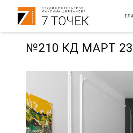
ГЛ
№210 КД МАРТ 23